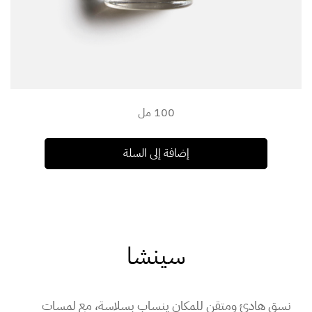
100 مل
إضافة إلى السلة
سينشا
نسق هادئ ومتقن للمكان ينساب بسلاسة، مع لمسات