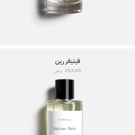
فيتيفر رين
253.00
ر.س