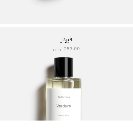
فيردر
253.00
ر.س