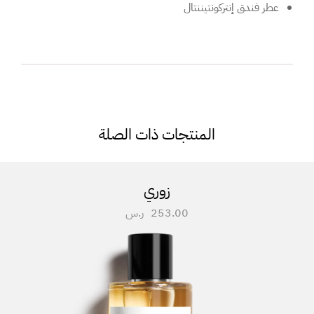
عطر فندق إنتركونتيننتال
المنتجات ذات الصلة
زوري
253.00
ر.س