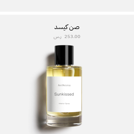
صن كيسد
253.00
ر.س