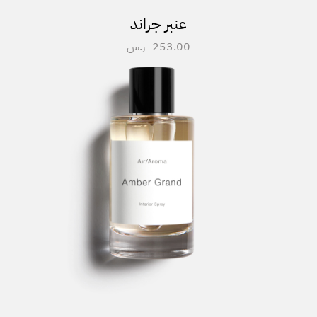
عنبر جراند
253.00
ر.س