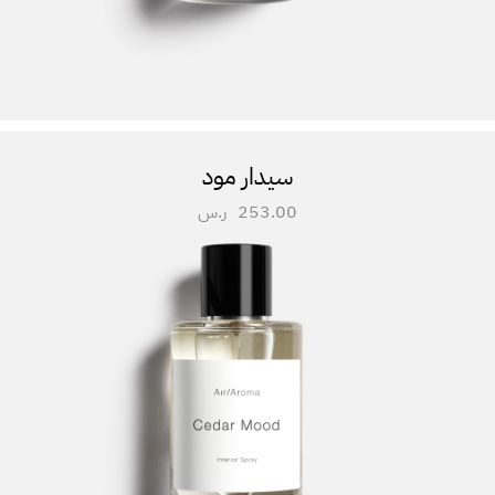
سيدار مود
253.00
ر.س