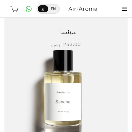
EN
ع
سينشا
253.00
ر.س