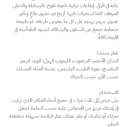
غاية في الرقي. إيقاعات ترابية ناعمة تفوح بالبساطة والحسِّ
المرهف كلما استغرقت فيها. أريج ذو حضور طاغٍ وتأثير
عميق، ينهمر بهدوء على كل ما يعترض طريقه. ذو طبيعة
منتظمة تجمع بين السكون والرشاقة، لتسود الطمأنينة في
الأرجاء كافةً.
عطر سينشا
الشاي الأخضر، البرغموت، الليمون، الهيل، الورد، الزعتر،
البنفسج، جوزة الطيب، الياسمين، عشبة المتّة، المسك،
خشب الأرز، خشب الجياك
الاستخدام
رشّ مرتين إلى ثلاث مرات في جميع أنحاء المكان الذي ترغب
في إضفاء مزيدٍ من الانتعاش عليه حسب الحاجة لجعل
منزلك أو مكتبك أو مقر عملك عطر الرائحة بسهولة منقطعة
النظير.