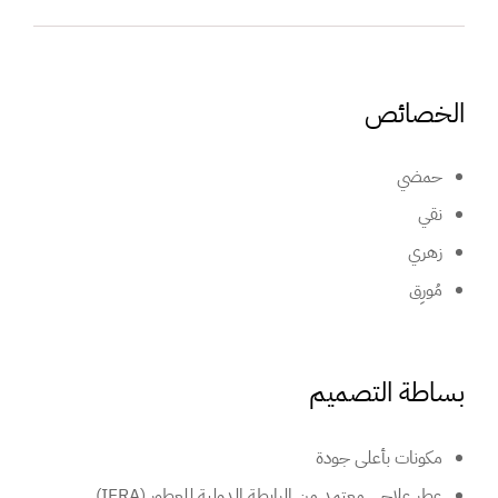
الخصائص
حمضي
نقي
زهري
مُورِق
بساطة التصميم
مكونات بأعلى جودة
عطر علاجي معتمد من الرابطة الدولية للعطور (IFRA)