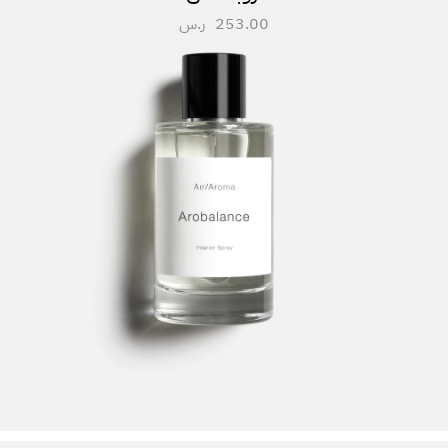
253.00
ر.س