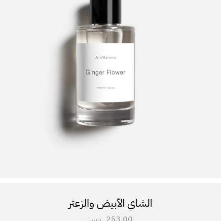
الشاي الأبيض والزعتر
253.00
ر.س