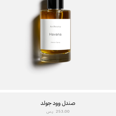
صندل وود جولد
253.00
ر.س