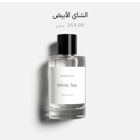
الشاي الأبيض
253.00
ر.س