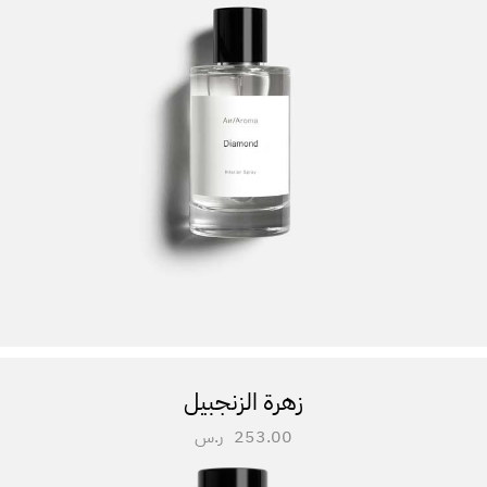
زهرة الزنجبيل
253.00
ر.س