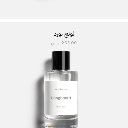
لونج بورد
253.00
ر.س