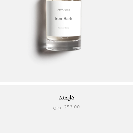
دايمند
253.00
ر.س