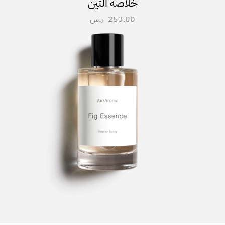
خلاصة التين
253.00
ر.س