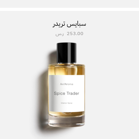
سبايس تريدر
253.00
ر.س