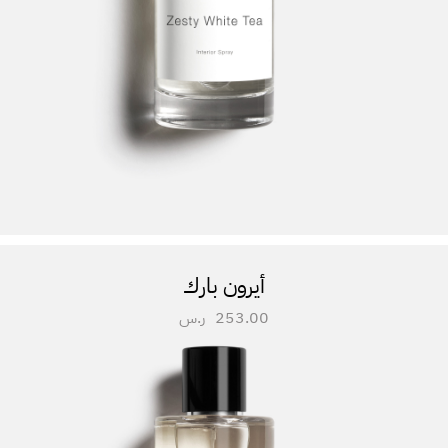
أيرون بارك
253.00
ر.س