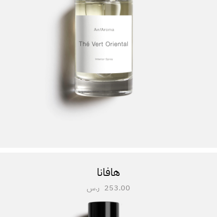
هافانا
253.00
ر.س