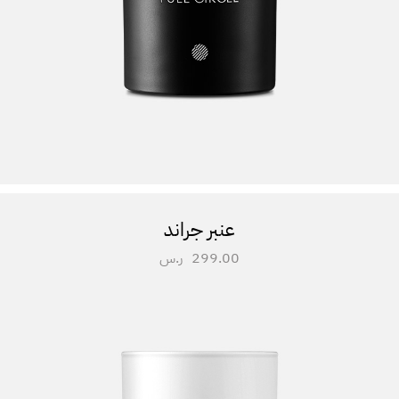
عنبر جراند
299.00
ر.س