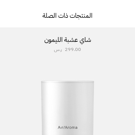
المنتجات ذات الصلة
شاي عشبة الليمون
299.00
ر.س