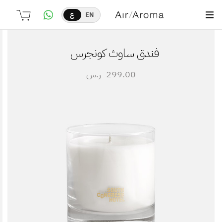
EN
ع
فندق ساوث كونجرس
299.00
ر.س