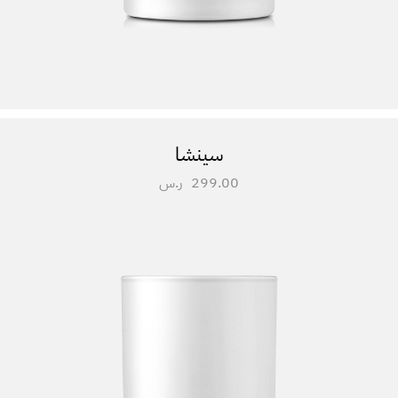
سينشا
299.00
ر.س