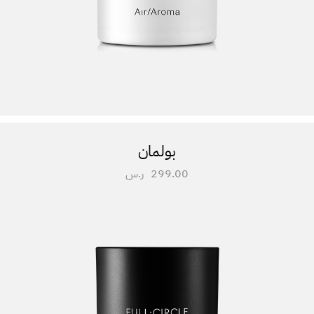
بولمان
299.00
ر.س