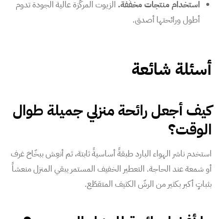
استخدام منتجات مخفّفة.
الزيوت المركّزة عالية الجودة تدوم
أطول ورائحتها أصدق.
أسئلة شائعة
كيف أجعل رائحة منزلي جميلة طوال
الوقت؟
استخدم ناشر الهواء البارد طبقةً أساسيةً ثابتة، ثم أنعِش ببخّاخ غرف
أو شمعة عند الحاجة. التعطير الخفيف المستمر يبقي المنزل منعشاً
بثباتٍ أكبر بكثير من الرشّ الكثيف المتقطّع.