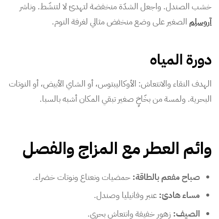
خشب الصندل. واجعل الشدّة منخفضة لتهدئ لا لتنشّط. وناشر
آروسلِم
الصغير على وضع منخفض مثالي لغرفة النوم.
دورة المياه
الهدف النقاء والانتعاش: الأوكاليبتوس، أو الشاي الأبيض، أو النوتات
البحرية. ولمسة من بخّاخٍ صغير تبقي المكان أشبه بالسبا.
وائم العطر مع المزاج والفصل
صباح مفعم بالطاقة:
حمضيات ونعناع ونوتات خضراء.
مساء هادئ:
عنبر وفانيليا وصندل.
الصيف:
زهور خفيفة وانتعاش بحري.