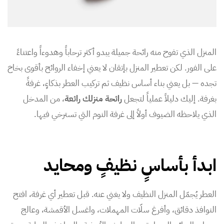
المنزل الذي تفوح منه رائحة جميلة يبدو أكثر ترحاباً وهدوءاً واعتناءً
على الفور. لكن تعطير المنزل بإتقان لا يعني إخفاء الروائح بأقوى بخاخ
تجده — بل يعني بناء أساس نظيف ثم تركيب العطر بذكاءٍ، غرفةً
بغرفة. إليك دليلاً عملياً لتجعل
رائحة منزلك رائعة
، من المدخل
الذي يلاحظه الضيوف أولاً إلى غرفة النوم التي تسترخي فيها.
ابدأ بأساسٍ نظيفٍ ومحايد
العطر يُجمّل المنزل النظيف ولا يغني عنه. قبل تعطير أي غرفة، افتح
النوافذ دقائق، وأفرغ سلّات المهملات، واغسل الأقمشة، وعالج