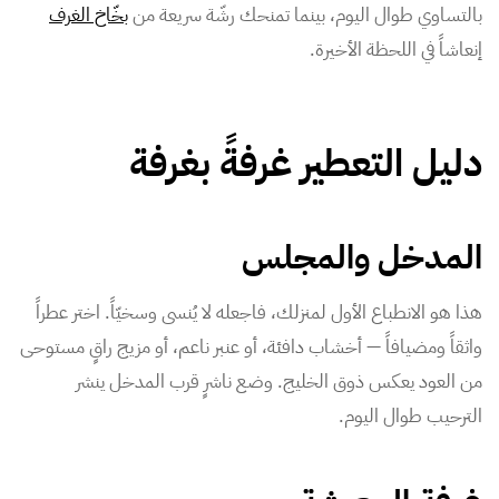
بالتساوي طوال اليوم، بينما تمنحك رشّة سريعة من
بخّاخ الغرف
إنعاشاً في اللحظة الأخيرة.
دليل التعطير غرفةً بغرفة
المدخل والمجلس
هذا هو الانطباع الأول لمنزلك، فاجعله لا يُنسى وسخيّاً. اختر عطراً
واثقاً ومضيافاً — أخشاب دافئة، أو عنبر ناعم، أو مزيج راقٍ مستوحى
من العود يعكس ذوق الخليج. وضع ناشرٍ قرب المدخل ينشر
الترحيب طوال اليوم.