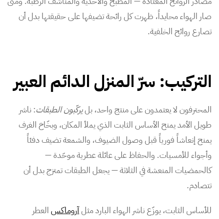
مصادر الروائح المعتادة — المطبخ والأحذية والمناشف الرطبة. ومتى
صار الهواء محايداً، ظهرت كل رائحة تضيفها على حقيقتها بدل أن
تصارع روائح الخلفية.
التركيب: سرّ المنزل الدائم العبير
المحترفون لا يعتمدون على منتج واحد، بل
يركّبون الطبقات
: ناشر
طويل الأمد يمنح الأساس الثابت الذي يملأ المكان، وبخّاخ الغرف
يمنح إنعاشاً فورياً قبل وصول الضيوف، والشمعة تضيف دفئاً
وأجواء للأمسيات. والحفاظ على عائلة عطرية موحّدة —
كالحمضيات المنعشة في الثلاثة — يجعل الطبقات تمتزج بدل أن
تتصادم.
للأساس الثابت، يوزّع ناشر الهواء البارد مثل
آروماكس
العطر