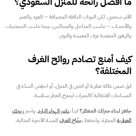
ما أفضل رائحة للمنزل السعودي؟
الأمر شخصي، لكن النوتات الدافئة المضيافة — العود والعنبر
والأخشاب — تناسب المداخل والمجالس، بينما تناسب الحمضيات
والزهور المنعشة غرف المعيشة والنوم.
كيف أمنع تصادم روائح الغرف
المختلفة؟
ابقَ ضمن عائلة عطرية أو اثنتين في المنزل، أو اخفِض الشدّة في
المساحات الانتقالية كالممرات ليمتزج العطر بسلاسة.
جاهز لبناء منزلك المعطّر؟
ابدأ بـ
ناشر الهواء البارد
، واختر
زيوتك
العطرية
المميّزة، واحتفظ بـ
بخّاخ الغرف
للمسة الأخيرة المثالية.