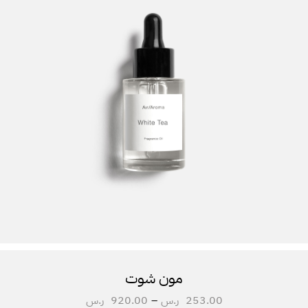
مون شوت
253.00
ر.س
–
920.00
ر.س