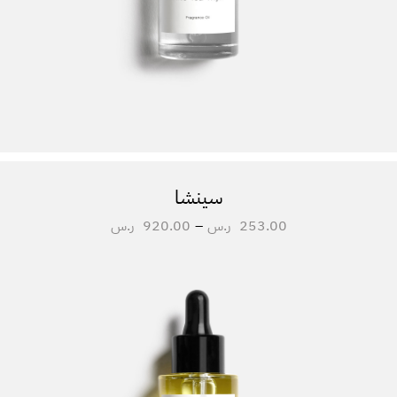
سينشا
253.00
ر.س
–
920.00
ر.س