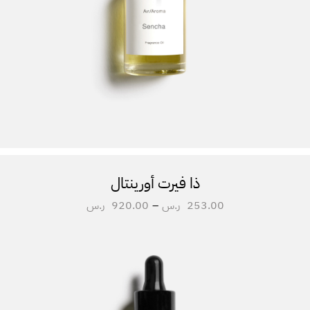
ذا فيرت أورينتال
253.00
ر.س
–
920.00
ر.س