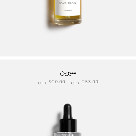
سيرين
253.00
ر.س
–
920.00
ر.س