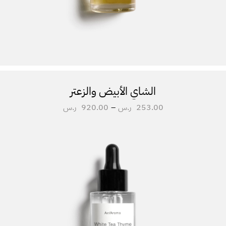
الشاي الأبيض والزعتر
253.00
ر.س
–
920.00
ر.س