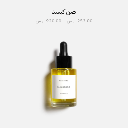
صن كيسد
253.00
ر.س
–
920.00
ر.س