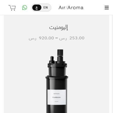
EN
ع
إليومنيت
253.00
ر.س
–
920.00
ر.س