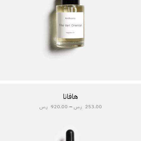
هافانا
253.00
ر.س
–
920.00
ر.س