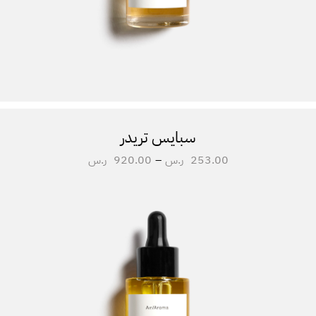
سبايس تريدر
253.00
ر.س
–
920.00
ر.س