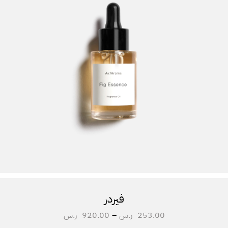
فيردر
253.00
ر.س
–
920.00
ر.س