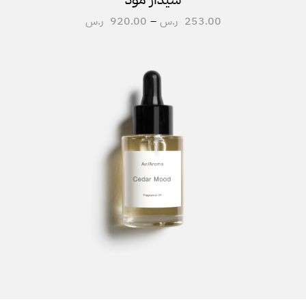
253.00
ر.س
–
920.00
ر.س