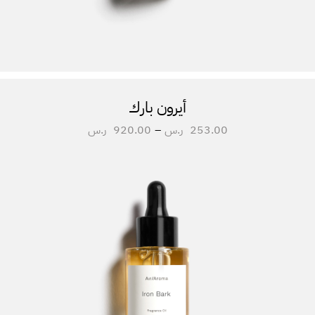
أيرون بارك
253.00
ر.س
–
920.00
ر.س