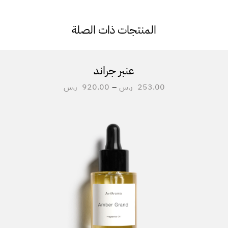
المنتجات ذات الصلة
عنبر جراند
253.00
ر.س
–
920.00
ر.س