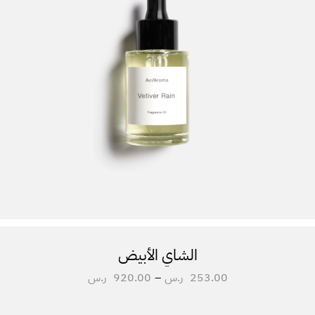
الشاي الأبيض
253.00
ر.س
–
920.00
ر.س