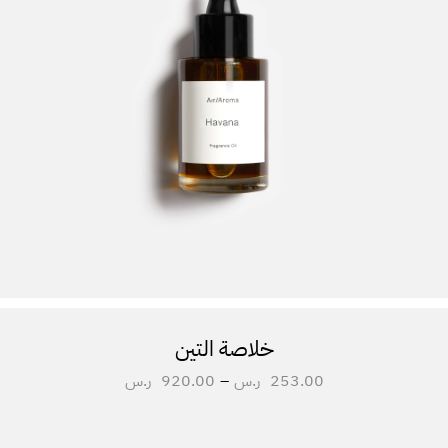
خلاصة التين
253.00
ر.س
–
920.00
ر.س