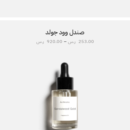
صندل وود جولد
253.00
ر.س
–
920.00
ر.س