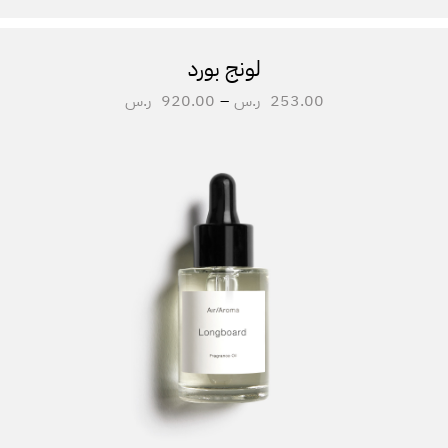
لونج بورد
253.00
ر.س
–
920.00
ر.س