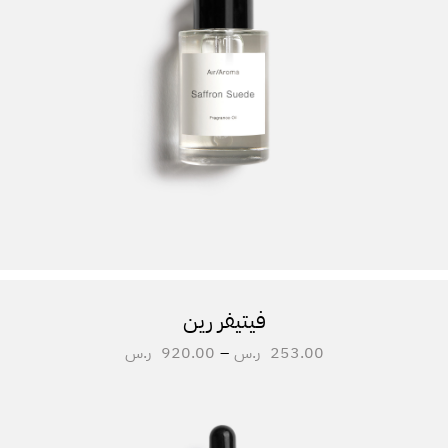
فيتيفر رين
253.00
ر.س
–
920.00
ر.س