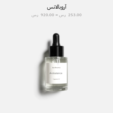
آروبالانس
253.00
ر.س
–
920.00
ر.س