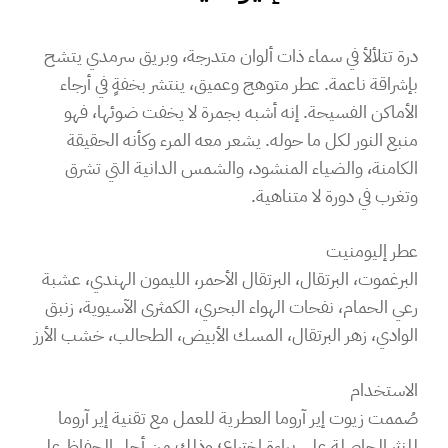
درة تتلألأ في سماء ذات ألوان متدرجة، وبريق سرمدي يتشح
بإشراقة ناعمة. عطر متوهج وعميق، ينتشر بخفةٍ في أرجاء
الأماكن الفسيحة. إنه أشبه بجمرة لا يخفت ضوئها، فهو
منبع النور لكل ما حوله. يشعر معه المرء وكأنه الحقيقة
الكامنة، والضياء المنشود، والشمس الدانية التي تشرق
وتغرب في دورة لا متناهية.
عطر إليومنيت
البرغموت، البرتقال، البرتقال الأحمر، الليمون الهندي، عشبة
رعي الحمام، نفحات الهواء البحري، الكمثرى الآسيوية، زنبق
الوادي، زهر البرتقال، المسك الأبيض، الطحالب، خشب الأرز
الاستخدام
صُممت زيوت إير آروما العطرية للعمل مع تقنية إير آروما
للنثر الحاصلة على براءة اختراع؛ وذلك من أجل الحفاظ على