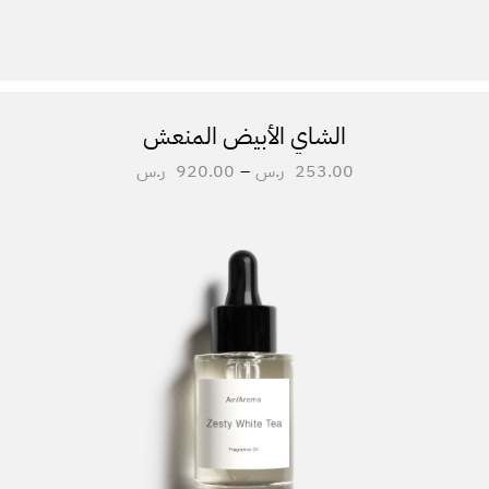
الشاي الأبيض المنعش
253.00
ر.س
–
920.00
ر.س