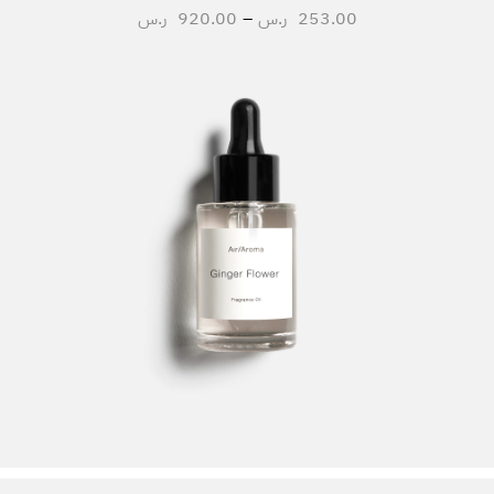
253.00
ر.س
–
920.00
ر.س