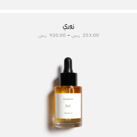
زوري
253.00
ر.س
–
920.00
ر.س