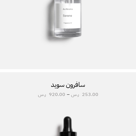
سافرون سويد
253.00
ر.س
–
920.00
ر.س