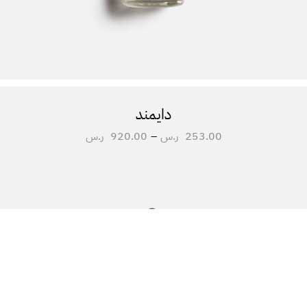
دايمند
253.00
ر.س
–
920.00
ر.س