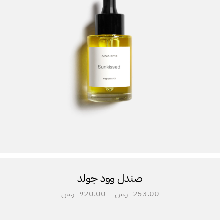
صندل وود جولد
253.00
ر.س
–
920.00
ر.س