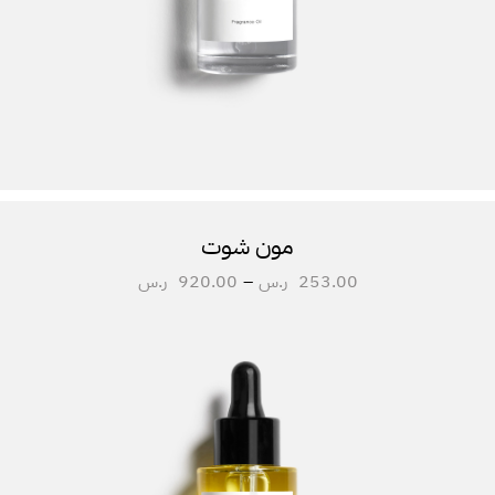
مون شوت
253.00
ر.س
–
920.00
ر.س