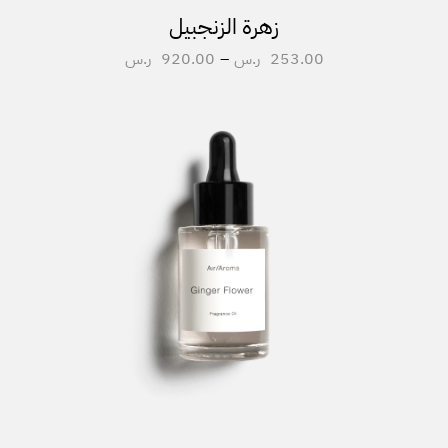
زهرة الزنجبيل
253.00
ر.س
–
920.00
ر.س