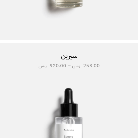
سيرين
253.00
ر.س
–
920.00
ر.س