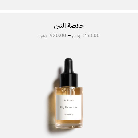
خلاصة التين
253.00
ر.س
–
920.00
ر.س