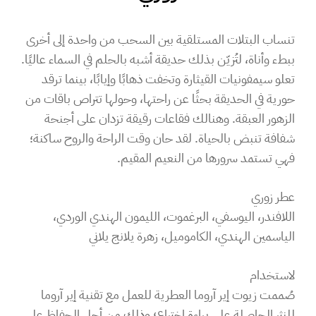
تنساب البتلات المستلقية بين السحب من واحدة إلى أخرى
ببطء وأناة، لتُزيّن بذلك حديقة أشبه بالحلم في السماء عاليًا.
تعلو سيمفونيات القيثارة وتخفت ذهابًا وإيابًا، بينما ترقد
حورية في الحديقة بحثًا عن راحتها، وحولها تتراص باقات من
الزهور العبقة. وهنالك فقاعات رقيقة تزدان على أجنحة
شفافة تنبض بالحياة. لقد حان وقت الراحة والروح ساكنة؛
فهي تستمد سرورها من النعيم المقيم.
عطر زوري
اللافندر، اليوسفي، البرغموت، الليمون الهندي الوردي،
الياسمين الهندي، الكاموميل، زهرة يلانج يلاني
لاستخدام
صُممت زيوت إير آروما العطرية للعمل مع تقنية إير آروما
للنثر الحاصلة على براءة اختراع؛ وذلك من أجل الحفاظ على