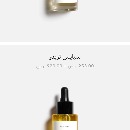
سبايس تريدر
253.00
ر.س
–
920.00
ر.س