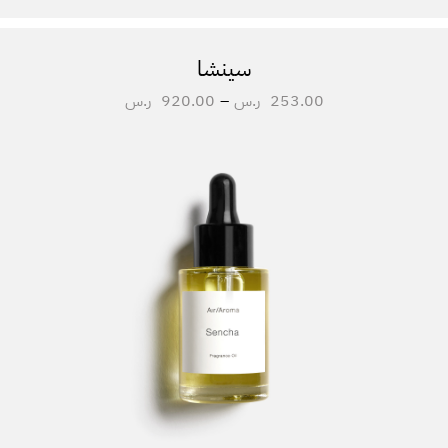
سينشا
253.00
ر.س
–
920.00
ر.س