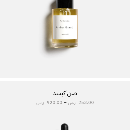
صن كيسد
253.00
ر.س
–
920.00
ر.س