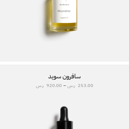
سافرون سويد
253.00
ر.س
–
920.00
ر.س