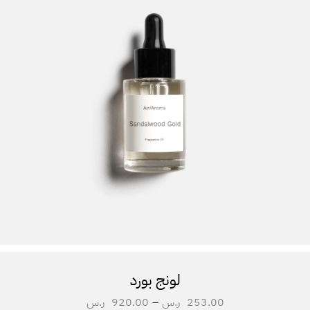
لونج بورد
253.00
ر.س
–
920.00
ر.س