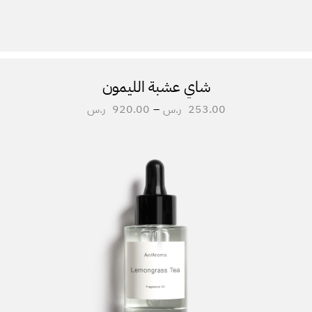
شاي عشبة الليمون
253.00
ر.س
–
920.00
ر.س