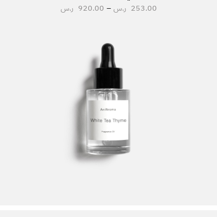
253.00
ر.س
–
920.00
ر.س