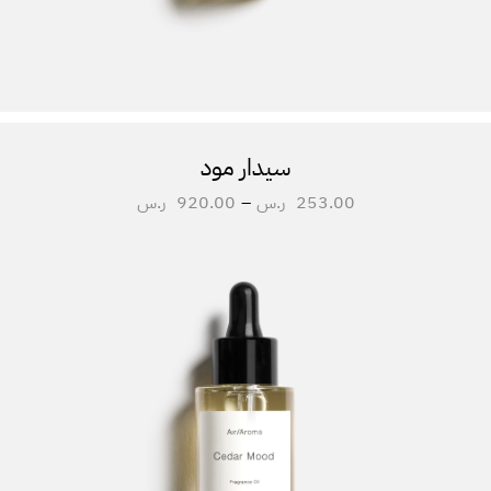
سيدار مود
253.00
ر.س
–
920.00
ر.س