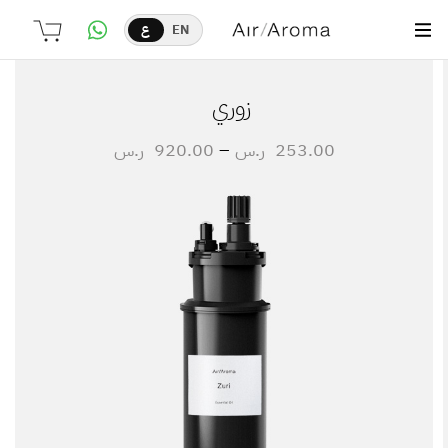
EN
ع
زوري
253.00
ر.س
–
920.00
ر.س