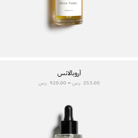
آروبالانس
253.00
ر.س
–
920.00
ر.س