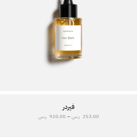
فيردر
253.00
ر.س
–
920.00
ر.س