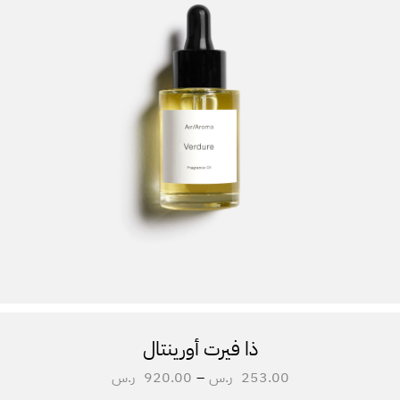
ذا فيرت أورينتال
253.00
ر.س
–
920.00
ر.س