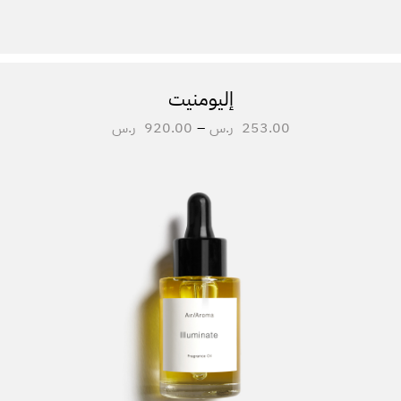
إليومنيت
253.00
ر.س
–
920.00
ر.س