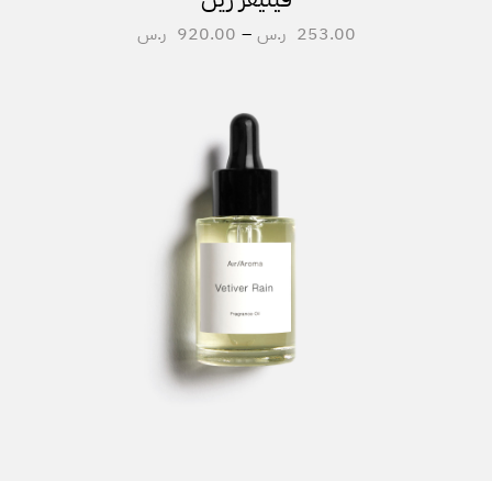
253.00
ر.س
–
920.00
ر.س