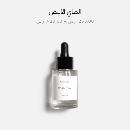
الشاي الأبيض
253.00
ر.س
–
920.00
ر.س