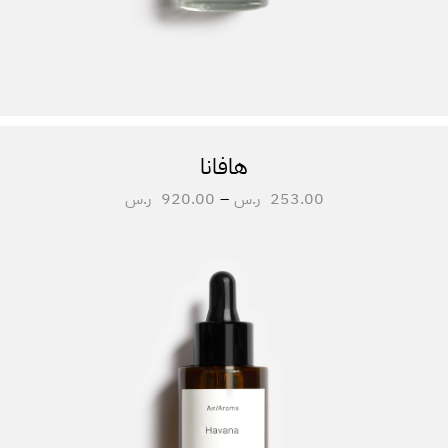
هافانا
253.00
ر.س
–
920.00
ر.س