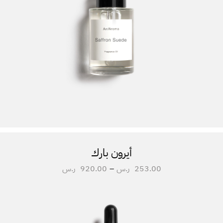
أيرون بارك
253.00
ر.س
–
920.00
ر.س