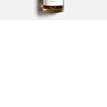
دايمند
253.00
ر.س
–
920.00
ر.س