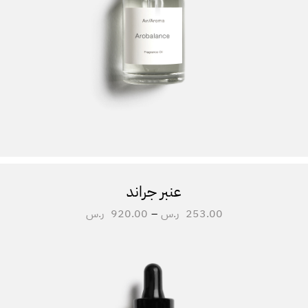
عنبر جراند
253.00
ر.س
–
920.00
ر.س