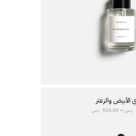
 الأبيض والزعتر
ر.س
–
920.00
ر.س