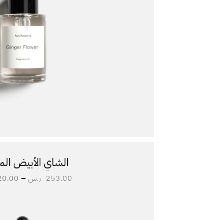
الشاي الأبيض ال
253.00
ر.س
–
20.00