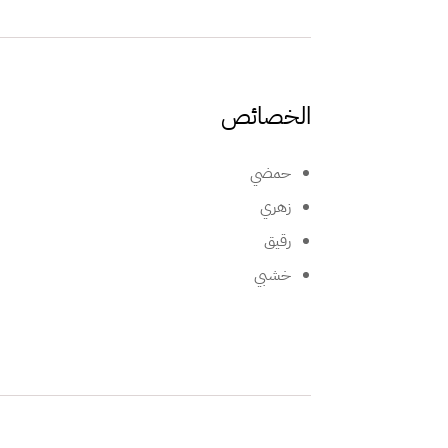
الخصائص
حمضي
زهري
رقيق
خشبي