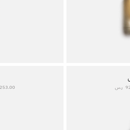
9
ر.س
253.00