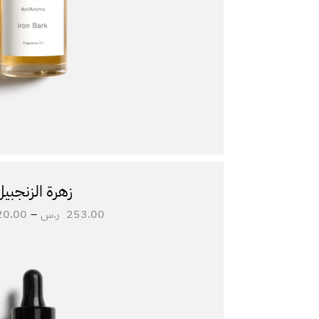
زهرة الزنجبيل
253.00
ر.س
–
20.00