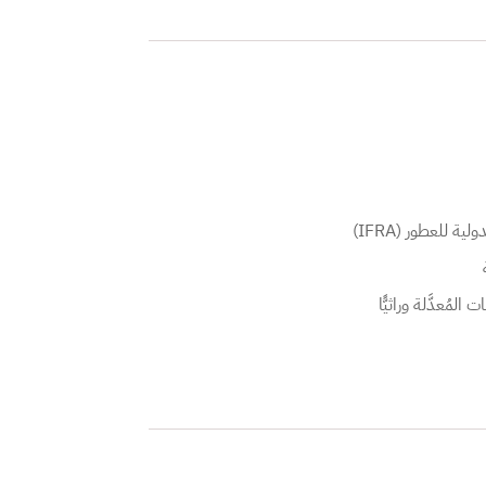
 للعطور (IFRA)
لمُعدَّلة وراثيًّا