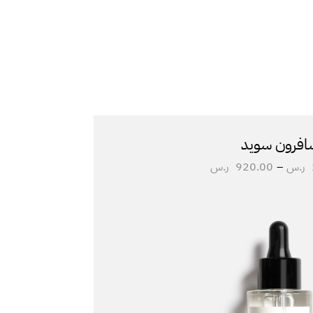
افرون سويد
ر.س
–
920.00
ر.س