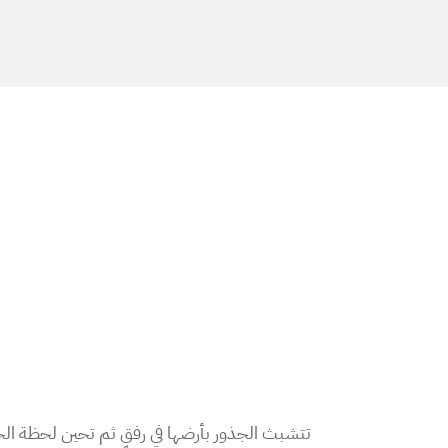
تتشبث الجذور بأرضها في رفقٍ ثم تحين لحظة الح