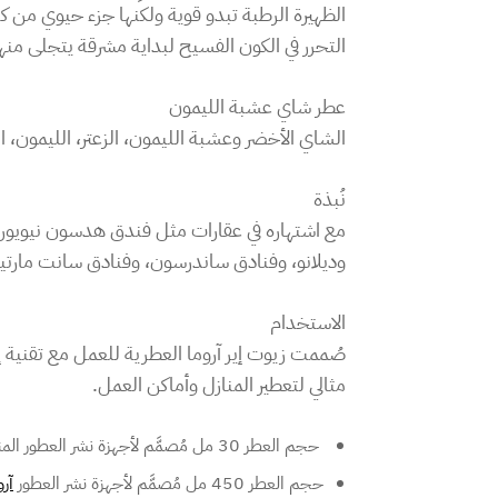
الظهيرة الرطبة تبدو قوية ولكنها جزء حيوي من ك
التحرر في الكون الفسيح لبداية مشرقة يتجلى منه
عطر شاي عشبة الليمون
الشاي الأخضر وعشبة الليمون، الزعتر، الليمون،
نُبذة
وديلانو، وفنادق ساندرسون، وفنادق سانت مارتينز
الاستخدام
صُممت زيوت إير آروما العطرية للعمل مع تقنية إ
مثالي لتعطير المنازل وأماكن العمل.
حجم العطر 30 مل مُصمَّم لأجهزة نشر العطور المنزلية
حجم العطر 450 مل مُصمَّم لأجهزة نشر العطور
آر