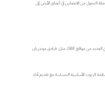
لحظة التحول من الانغماس في أعماق الأرض إلى
مع اشتهاره في عقارات مثل فندق هدسون نيويورك وفنادق مورجانز، يمكنك العثور على عطر إير آروما المخصص يفوح في العديد من مواقع SBE، مثل: فنادق موندريان
سلامة الزيوت الأساسية الحساسة مع تقديم أداء