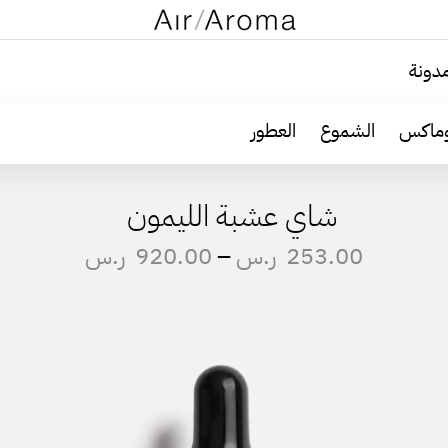
دونة
وماكس
الشموع
العطور
شاي عشبة الليمون
253.00
ر.س
–
920.00
ر.س