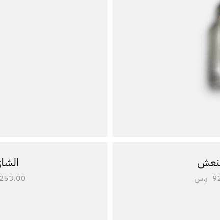
منعش
الشاي
9
ر.س
253.00