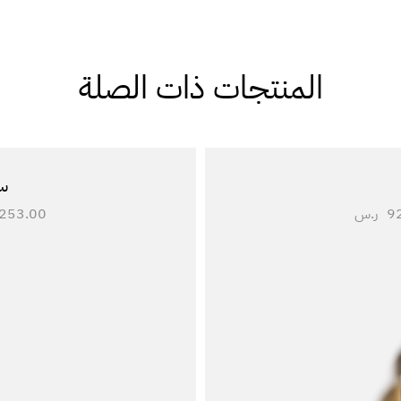
المنتجات ذات الصلة
س
9
ر.س
253.00