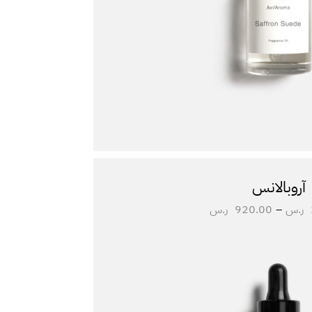
آروبالانس
ر.س
–
920.00
ر.س