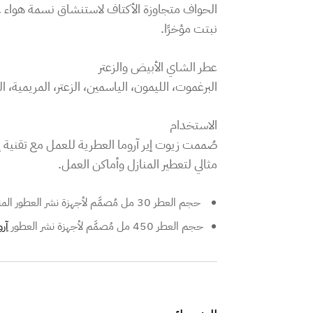
الحواف متجاوزة الأكتاف لاستنشاق نسمة هواء عل
نبتت مؤخرًا.
عطر الشاي الأبيض والزعتر
البرغموت، الليمون، الياسمين، الزعتر، المريمي
الاستخدام
صُممت زيوت إير آروما العطرية للعمل مع تقنية إ
مثالي لتعطير المنازل وأماكن العمل.
حجم العطر 30 مل مُصمَّم لأجهزة نشر العطور المنزلية
حجم العطر 450 مل مُصمَّم لأجهزة نشر العطور
آر