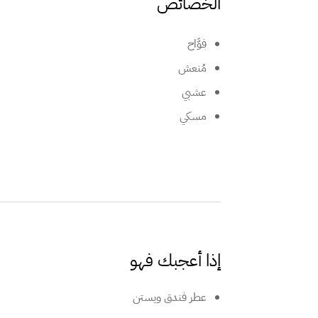
الخصائص
فوَّاح
مُنعش
عشبي
مسكي
إذا أعجبك فهو
عطر فندق ويستن