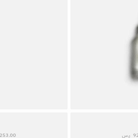
9
ر.س
253.00