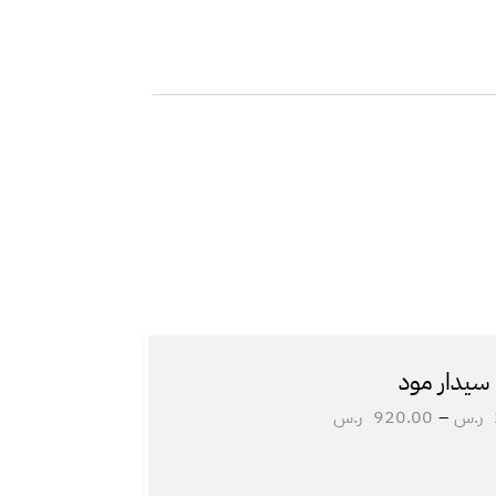
سيدار مود
ر.س
–
920.00
ر.س