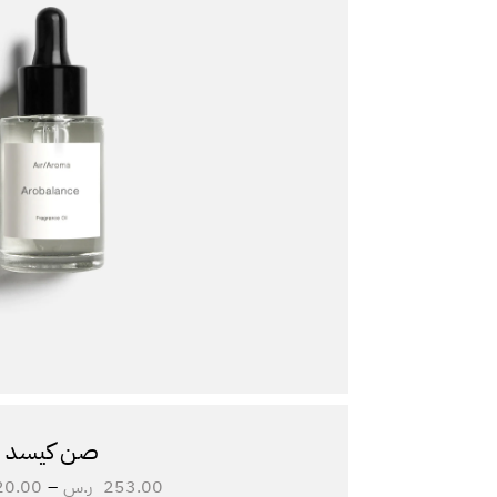
صن كيسد
253.00
ر.س
–
20.00