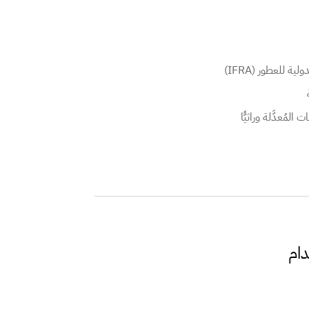
 للعطور (IFRA)
لمُعدَّلة وراثيًّا
دام