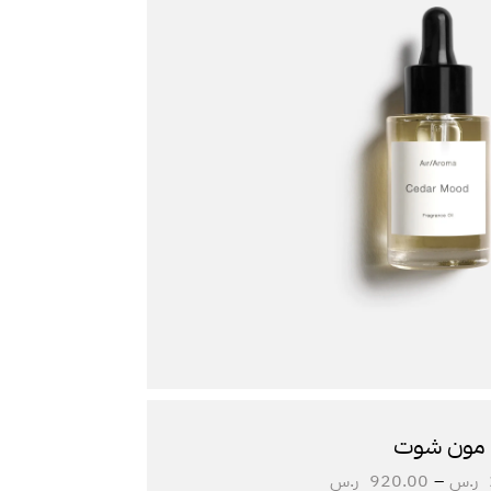
مون شوت
ر.س
–
920.00
ر.س