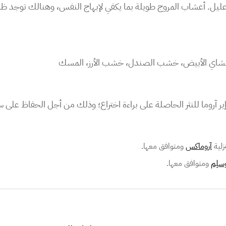
يل. أعشاب المروج طويلة بما يكفي لإبهاج النفس، وهنالك توجد ظلال ص
ة، الشاي الأبيض، خشب الصندل، خشب الأرز، المسك
ير آروما للنثر الحاصلة على براءة اختراع؛ وذلك من أجل الحفاظ على 
آروماكس
ومتوافق معها.
وسلِم
ومتوافق معها.