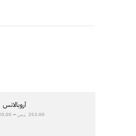
آروبالانس
253.00
ر.س
–
20.00