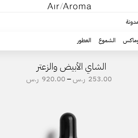
دونة
وماكس
الشموع
العطور
الشاي الأبيض والزعتر
253.00
ر.س
–
920.00
ر.س