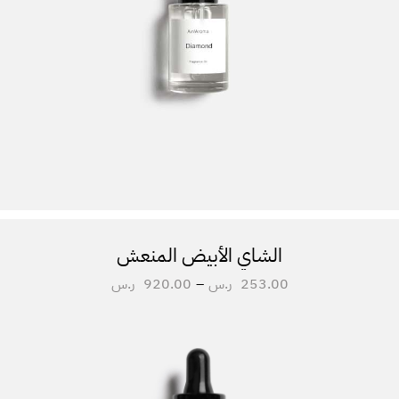
الشاي الأبيض المنعش
253.00
ر.س
–
920.00
ر.س