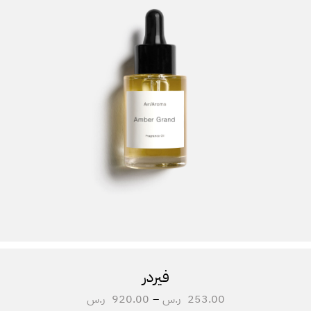
فيردر
253.00
ر.س
–
920.00
ر.س