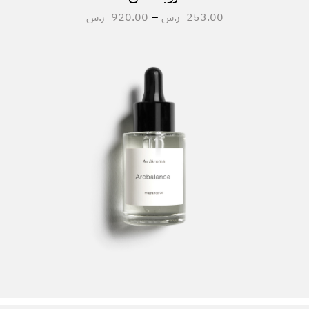
253.00
ر.س
–
920.00
ر.س