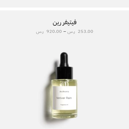
فيتيفر رين
253.00
ر.س
–
920.00
ر.س