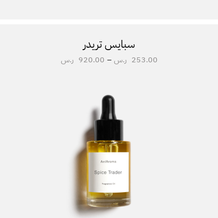
سبايس تريدر
253.00
ر.س
–
920.00
ر.س