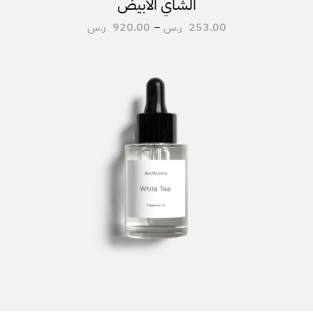
الشاي الأبيض
253.00
ر.س
–
920.00
ر.س