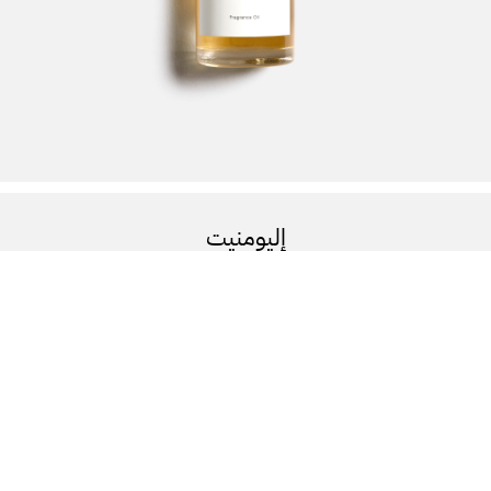
إليومنيت
253.00
ر.س
–
920.00
ر.س