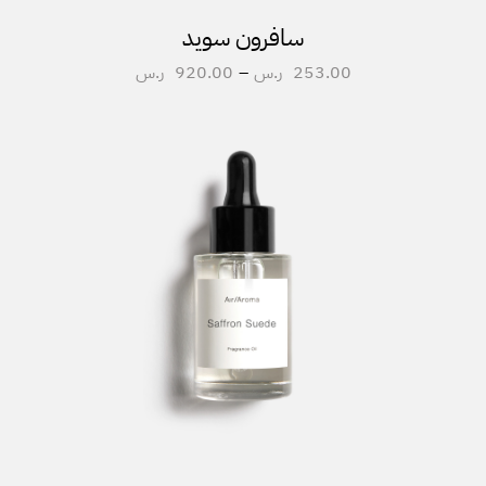
سافرون سويد
253.00
ر.س
–
920.00
ر.س