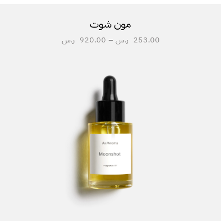
مون شوت
253.00
ر.س
–
920.00
ر.س