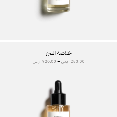
خلاصة التين
253.00
ر.س
–
920.00
ر.س