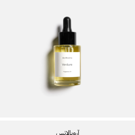
آروبالانس