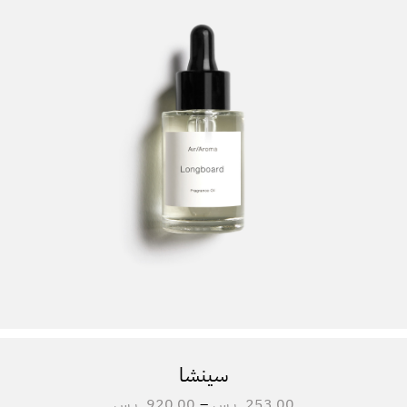
سينشا
253.00
ر.س
–
920.00
ر.س