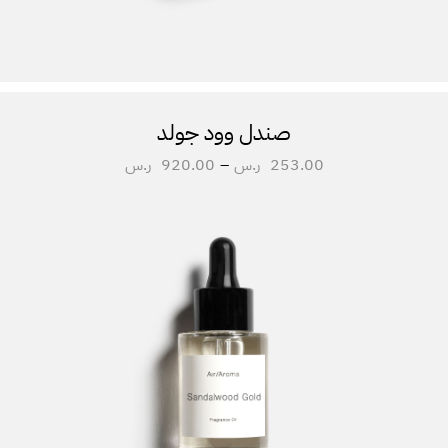
صندل وود جولد
253.00
ر.س
–
920.00
ر.س