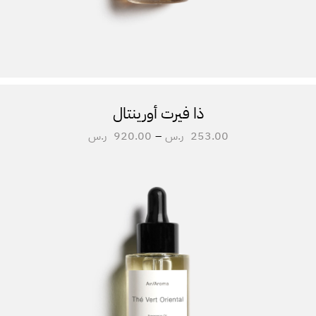
ذا فيرت أورينتال
253.00
ر.س
–
920.00
ر.س