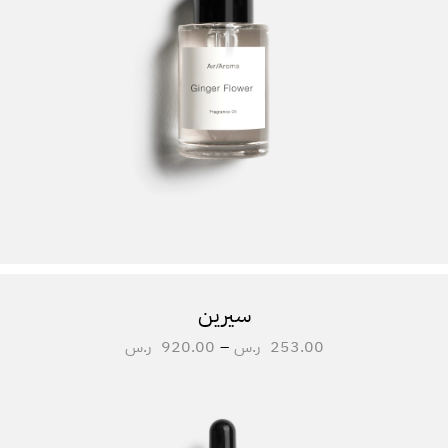
سيرين
253.00
ر.س
–
920.00
ر.س