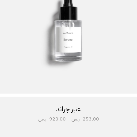
عنبر جراند
253.00
ر.س
–
920.00
ر.س