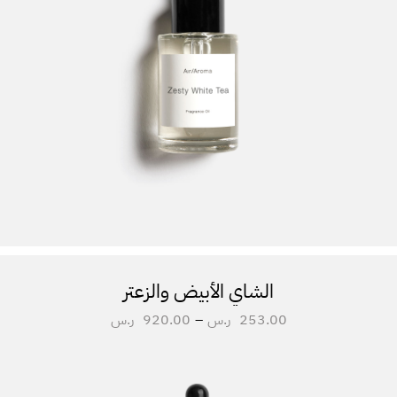
الشاي الأبيض والزعتر
253.00
ر.س
–
920.00
ر.س