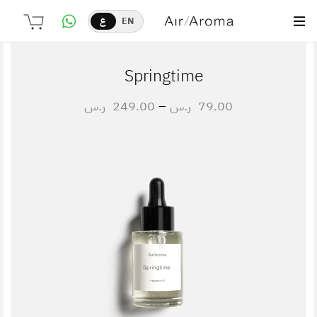
EN
ع
Springtime
79.00
ر.س
–
249.00
ر.س