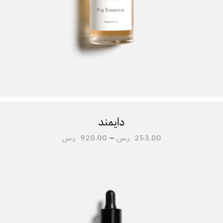
دايمند
253.00
ر.س
–
920.00
ر.س