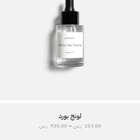
لونج بورد
253.00
ر.س
–
920.00
ر.س