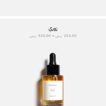
زوري
253.00
ر.س
–
920.00
ر.س