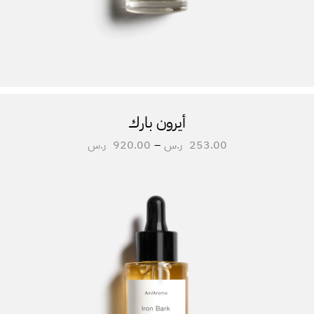
أيرون بارك
253.00
ر.س
–
920.00
ر.س